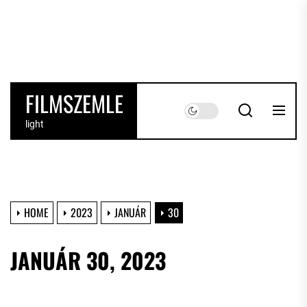
Skip
to
the
content
FILMSZEMLE
light
HOME
2023
JANUÁR
30
JANUÁR 30, 2023