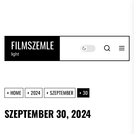
Skip
to
the
content
FILMSZEMLE
light
HOME
2024
SZEPTEMBER
30
SZEPTEMBER 30, 2024