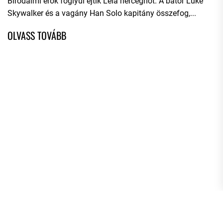
Birodalmi erők foglyul ejtik Leia hercegnőt. A bátor Luke
Skywalker és a vagány Han Solo kapitány összefog,...