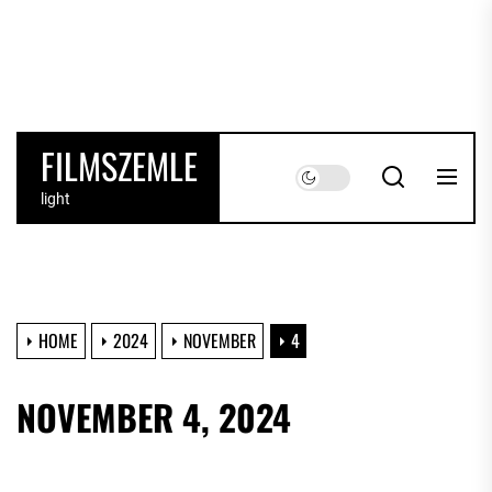
Skip
to
the
content
FILMSZEMLE
light
HOME
2024
NOVEMBER
4
NOVEMBER 4, 2024