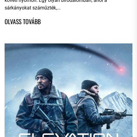
követi nyomon. Egy olyan birodalomban, ahol a
sárkányokat száműzték,...