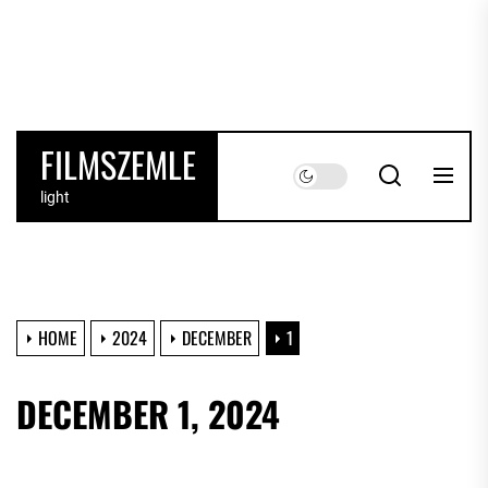
Skip
to
the
content
FILMSZEMLE
light
HOME
2024
DECEMBER
1
DECEMBER 1, 2024