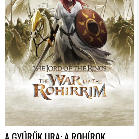
A GYŰRŰK URA: A ROHÍROK