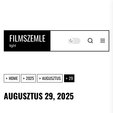
Skip
to
the
content
FILMSZEMLE
light
HOME
2025
AUGUSZTUS
29
AUGUSZTUS 29, 2025