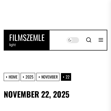
Skip
to
the
content
FILMSZEMLE
light
HOME
2025
NOVEMBER
22
NOVEMBER 22, 2025