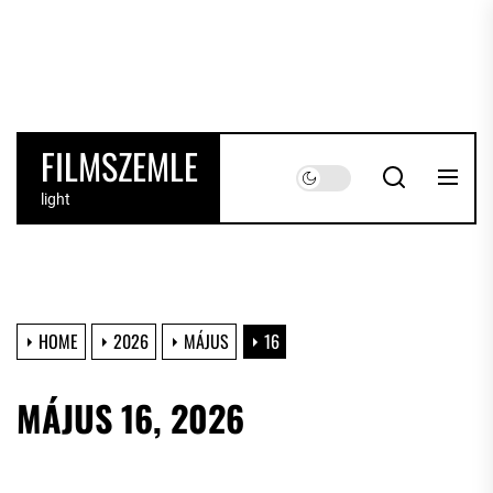
Skip
to
the
content
FILMSZEMLE
light
HOME
2026
MÁJUS
16
MÁJUS 16, 2026