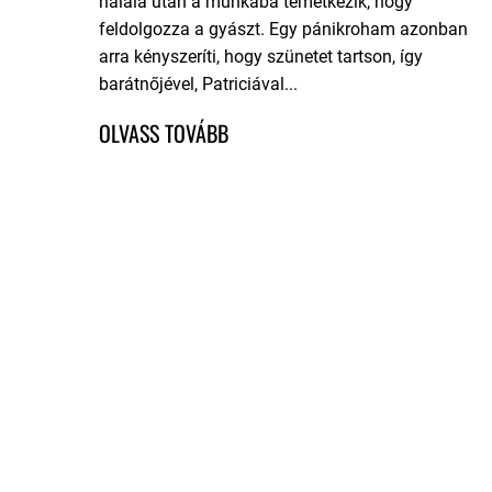
halála után a munkába temetkezik, hogy
feldolgozza a gyászt. Egy pánikroham azonban
arra kényszeríti, hogy szünetet tartson, így
barátnőjével, Patriciával...