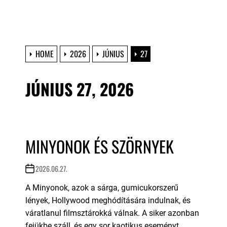
HOME
2026
JÚNIUS
27
JÚNIUS 27, 2026
MINYONOK ÉS SZÖRNYEK
2026.06.27.
A Minyonok, azok a sárga, gumicukorszerű
lények, Hollywood meghódítására indulnak, és
váratlanul filmsztárokká válnak. A siker azonban
fejükbe száll, és egy sor kaotikus eseményt