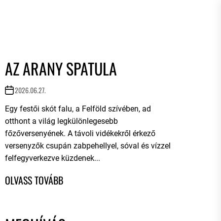
AZ ARANY SPATULA
2026.06.27.
Egy festői skót falu, a Felföld szívében, ad
otthont a világ legkülönlegesebb
főzőversenyének. A távoli vidékekről érkező
versenyzők csupán zabpehellyel, sóval és vízzel
felfegyverkezve küzdenek...