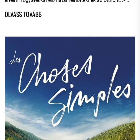
értelmi fogyatékkal élő fiatal felnőtteknek ad otthont. A...