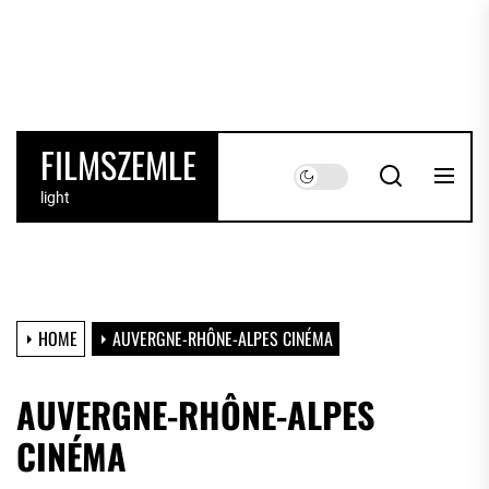
Skip
to
the
content
FILMSZEMLE
light
HOME
AUVERGNE-RHÔNE-ALPES CINÉMA
AUVERGNE-RHÔNE-ALPES
CINÉMA