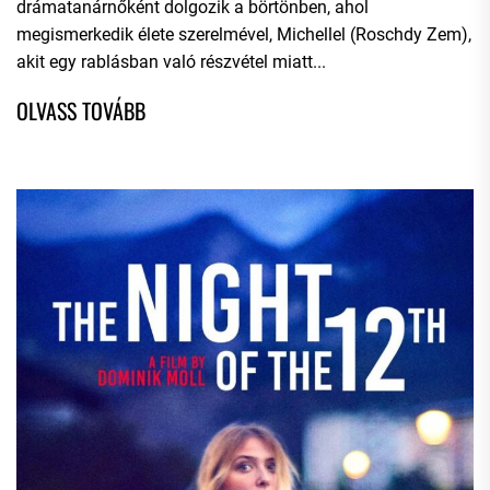
drámatanárnőként dolgozik a börtönben, ahol
megismerkedik élete szerelmével, Michellel (Roschdy Zem),
akit egy rablásban való részvétel miatt...