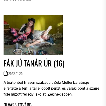
FÁK JÚ TANÁR ÚR (16)
2022.01.20.
A börtönből frissen szabadult Zeki Müller barátnője
elrejtette a férfi által ellopott pénzt, és valaki pont a szajré
fölé húzott fel egy iskolát. Zekinek ebben...