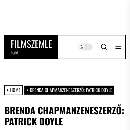
Skip
to
the
content
FILMSZEMLE
light
HOME
BRENDA CHAPMANZENESZERZŐ: PATRICK DOYLE
BRENDA CHAPMANZENESZERZŐ:
PATRICK DOYLE