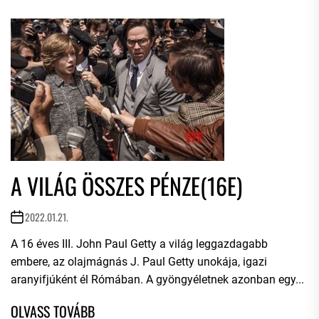
A VILÁG ÖSSZES PÉNZE(16E)
2022.01.21.
A 16 éves III. John Paul Getty a világ leggazdagabb
embere, az olajmágnás J. Paul Getty unokája, igazi
aranyifjúként él Rómában. A gyöngyéletnek azonban egy...