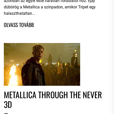
azonban az egyik este váratlan fordulatot hoz. Épp
dübörög a Metallica a színpadon, amikor Tripet egy
halaszthatatlan...
METALLICA THROUGH THE NEVER
3D