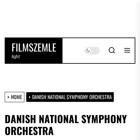
Skip
to
the
content
FILMSZEMLE
light
HOME
DANISH NATIONAL SYMPHONY ORCHESTRA
DANISH NATIONAL SYMPHONY
ORCHESTRA