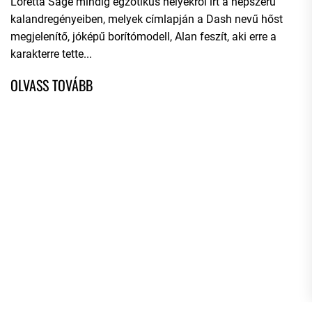
Loretta Sage mindig egzotikus helyekről írt a népszerű
kalandregényeiben, melyek címlapján a Dash nevű hőst
megjelenítő, jóképű borítómodell, Alan feszít, aki erre a
karakterre tette...