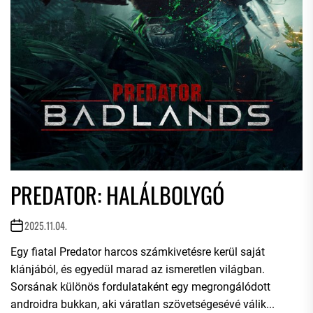
PREDATOR: HALÁLBOLYGÓ
2025.11.04.
Egy fiatal Predator harcos számkivetésre kerül saját
klánjából, és egyedül marad az ismeretlen világban.
Sorsának különös fordulataként egy megrongálódott
androidra bukkan, aki váratlan szövetségesévé válik...