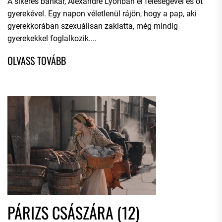
A sikeres bankár, Alexandre Lyonban él feleségével és öt
gyerekével. Egy napon véletlenül rájön, hogy a pap, aki
gyerekkorában szexuálisan zaklatta, még mindig
gyerekekkel foglalkozik....
PÁRIZS CSÁSZÁRA (12)