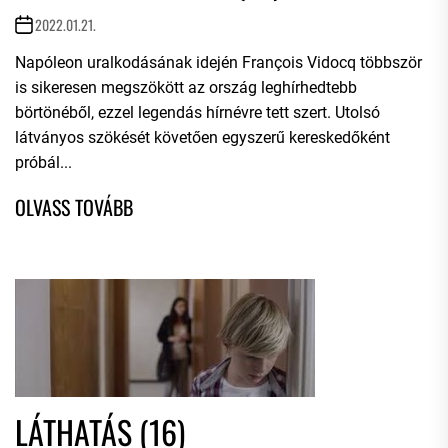
2022.01.21.
Napóleon uralkodásának idején François Vidocq többször
is sikeresen megszökött az ország leghírhedtebb
börtönéből, ezzel legendás hírnévre tett szert. Utolsó
látványos szökését követően egyszerű kereskedőként
próbál...
LÁTHATÁS (16)