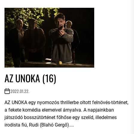
AZ UNOKA (16)
2022.01.22.
AZ UNOKA egy nyomozós thrillerbe oltott felnövés-történet,
a fekete komédia elemeivel árnyalva. A napjainkban
játszódó bosszútörténet főhőse egy szelíd, illedelmes
irodista fiú, Rudi (Blahó Gergő)....