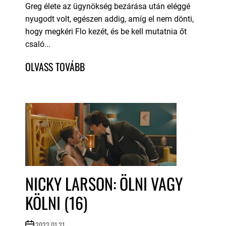
Greg élete az ügynökség bezárása után eléggé
nyugodt volt, egészen addig, amíg el nem dönti,
hogy megkéri Flo kezét, és be kell mutatnia őt
csaló...
NICKY LARSON: ÖLNI VAGY
KÖLNI (16)
2022.01.21.