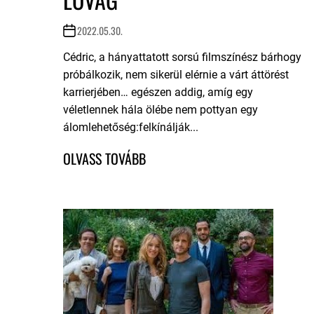
2022.05.30.
Cédric, a hányattatott sorsú filmszínész bárhogy
próbálkozik, nem sikerül elérnie a várt áttörést
karrierjében… egészen addig, amíg egy
véletlennek hála ölébe nem pottyan egy
álomlehetőség:felkínálják...