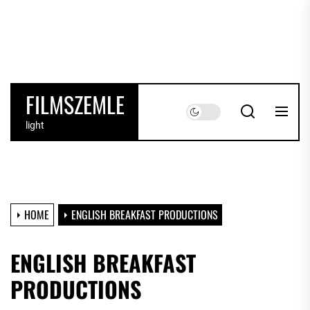
Skip
to
the
content
FILMSZEMLE
light
HOME
ENGLISH BREAKFAST PRODUCTIONS
ENGLISH BREAKFAST
PRODUCTIONS