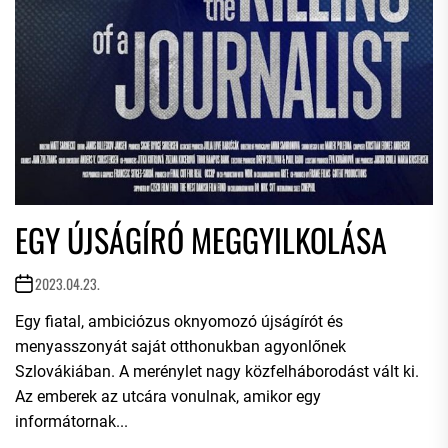
EGY ÚJSÁGÍRÓ MEGGYILKOLÁSA
2023.04.23.
Egy fiatal, ambiciózus oknyomozó újságírót és
menyasszonyát saját otthonukban agyonlőnek
Szlovákiában. A merénylet nagy közfelháborodást vált ki.
Az emberek az utcára vonulnak, amikor egy
informátornak...