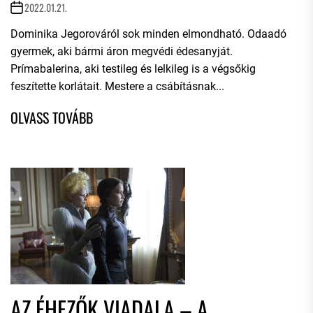
2022.01.21.
Dominika Jegorováról sok minden elmondható. Odaadó
gyermek, aki bármi áron megvédi édesanyját.
Prímabalerina, aki testileg és lelkileg is a végsőkig
feszítette korlátait. Mestere a csábításnak...
AZ ÉHEZŐK VIADALA – A