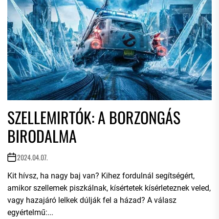
SZELLEMIRTÓK: A BORZONGÁS
BIRODALMA
2024.04.07.
Kit hívsz, ha nagy baj van? Kihez fordulnál segítségért,
amikor szellemek piszkálnak, kísértetek kísérleteznek veled,
vagy hazajáró lelkek dúlják fel a házad? A válasz
egyértelmű:...