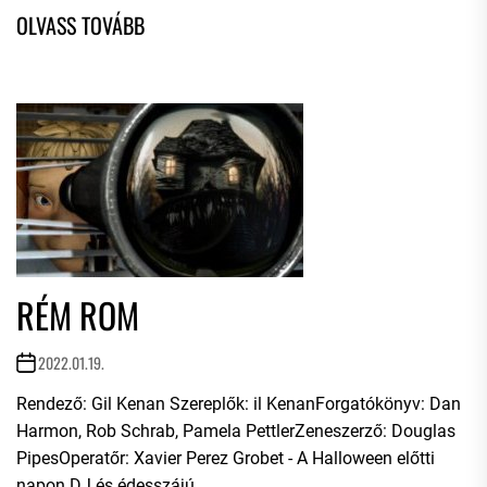
RÉM ROM
2022.01.19.
Rendező: Gil Kenan Szereplők: il KenanForgatókönyv: Dan
Harmon, Rob Schrab, Pamela PettlerZeneszerző: Douglas
PipesOperatőr: Xavier Perez Grobet - A Halloween előtti
napon DJ és édesszájú...