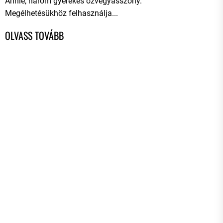
Annie, három gyerekes özvegyasszony.
Megélhetésükhöz felhasználja...