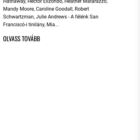
Hathaway, Hector Elizondo, Heather Matarazzo,
Mandy Moore, Caroline Goodall, Robert
Schwartzman, Julie Andrews - A félénk San
Franciscó-i tinilány, Mia...