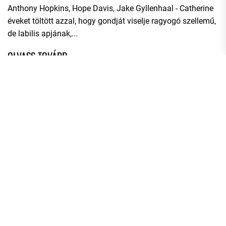
Anthony Hopkins, Hope Davis, Jake Gyllenhaal - Catherine
éveket töltött azzal, hogy gondját viselje ragyogó szellemű,
de labilis apjának,...
BŐRNYAKÚAK
2022.01.19.
Rendező: Sam Mendes Szereplők: Jake Gyllenhaal, Peter