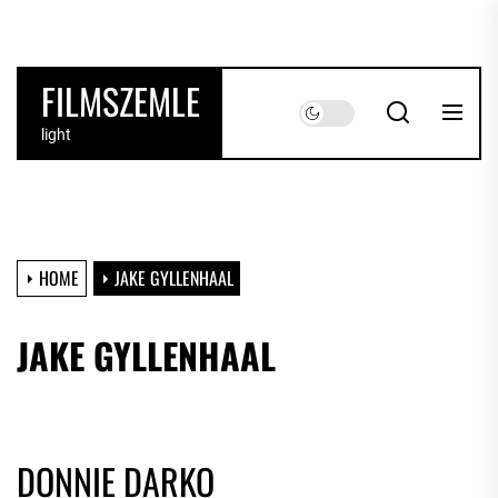
Skip
to
the
FILMSZEMLE
content
light
HOME
JAKE GYLLENHAAL
JAKE GYLLENHAAL
DONNIE DARKO