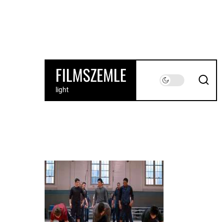
Skip
to
the
content
FILMSZEMLE
light