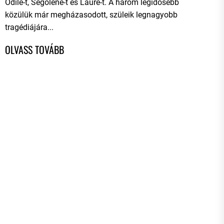
Odile-t, Ségolene-t és Laure-t. A három legidősebb
közülük már megházasodott, szüleik legnagyobb
tragédiájára...