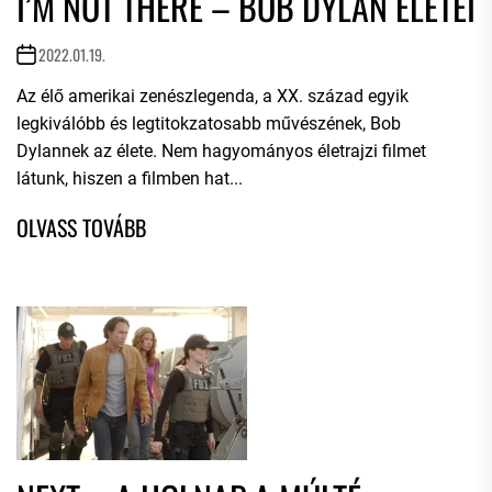
I’M NOT THERE – BOB DYLAN ÉLETEI
2022.01.19.
Az élő amerikai zenészlegenda, a XX. század egyik
legkiválóbb és legtitokzatosabb művészének, Bob
Dylannek az élete. Nem hagyományos életrajzi filmet
látunk, hiszen a filmben hat...