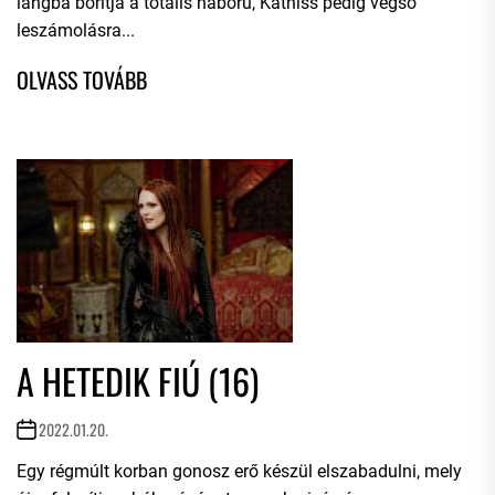
lángba borítja a totális háború, Katniss pedig végső
leszámolásra...
A HETEDIK FIÚ (16)
2022.01.20.
Egy régmúlt korban gonosz erő készül elszabadulni, mely