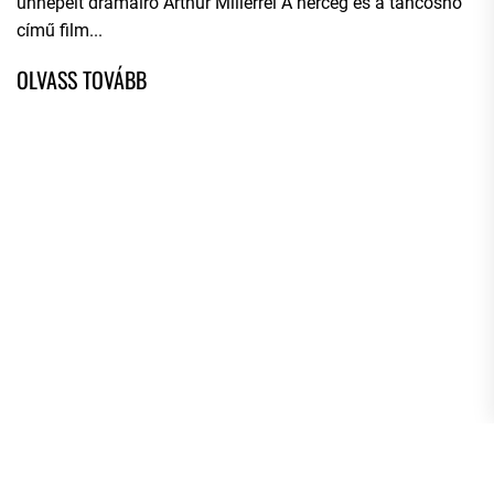
ünnepelt drámaíró Arthur Millerrel A herceg és a táncosnő
című film...