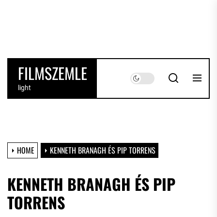
Skip
to
the
content
FILMSZEMLE
light
HOME
KENNETH BRANAGH ÉS PIP TORRENS
KENNETH BRANAGH ÉS PIP
TORRENS