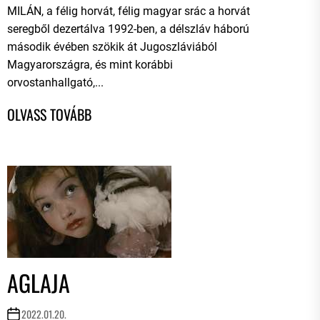
MILÁN, a félig horvát, félig magyar srác a horvát
seregből dezertálva 1992-ben, a délszláv háború
második évében szökik át Jugoszláviából
Magyarországra, és mint korábbi
orvostanhallgató,...
AGLAJA
2022.01.20.