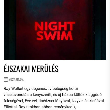
ÉJSZAKAI MERÜLÉS
2024.01.08.
Ray Wallert egy degeneratív betegség korai
visszavonulásra kényszeríti, és új házba költözik aggódó
feleségével, Eve-vel, tinédzser lányával, Izzyvel és kisfiával,
Elliottal. Ray titokban abban reménykedik,...