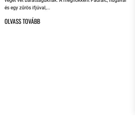
véget vet barátságuknak. A meghökkent Pádraic, húgával
és egy zűrös ifjúval,...