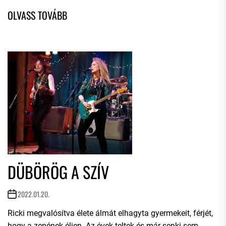
DÜBÖRÖG A SZÍV
2022.01.20.
Ricki megvalósítva élete álmát elhagyta gyermekeit, férjét,
hogy a zenének éljen. Az évek teltek és már senki sem