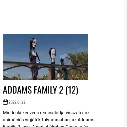
ADDAMS FAMILY 2 (12)
2022.01.22.
Mindenki kedvenc rémcsaládja visszatér az
animációs vígjáték folytatásában, az Addams
Family 2.-ben. A vadiúj filmben Gustavo és