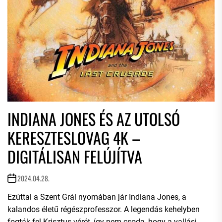
INDIANA JONES ÉS AZ UTOLSÓ
KERESZTESLOVAG 4K –
DIGITÁLISAN FELÚJÍTVA
2024.04.28.
Ezúttal a Szent Grál nyomában jár Indiana Jones, a
kalandos életű régészprofesszor. A legendás kehelyben
fogták fel Krisztus vérét, így nem csoda, hogy a vallási...