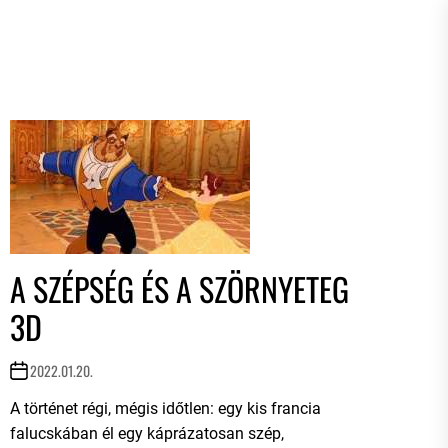
A SZÉPSÉG ÉS A SZÖRNYETEG
3D
2022.01.20.
A történet régi, mégis időtlen: egy kis francia
falucskában él egy káprázatosan szép,