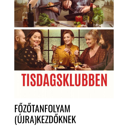
FŐZŐTANFOLYAM
(ÚJRA)KEZDŐKNEK