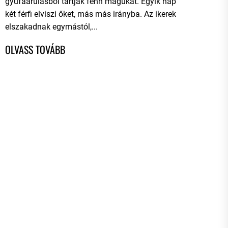
gyufaárulásból tartják fenn magukat. Egyik nap
két férfi elviszi őket, más más irányba. Az ikerek
elszakadnak egymástól,...