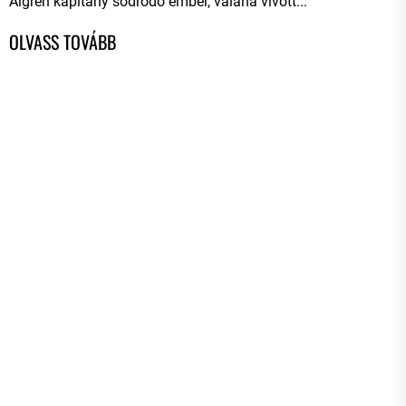
Algren kapitány sodródó ember, valaha vívott...