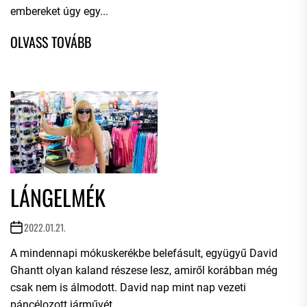
embereket úgy egy...
LÁNGELMÉK
2022.01.21.
A mindennapi mókuskerékbe belefásult, együgyű David
Ghantt olyan kaland részese lesz, amiről korábban még
csak nem is álmodott. David nap mint nap vezeti
páncélozott járművét,...