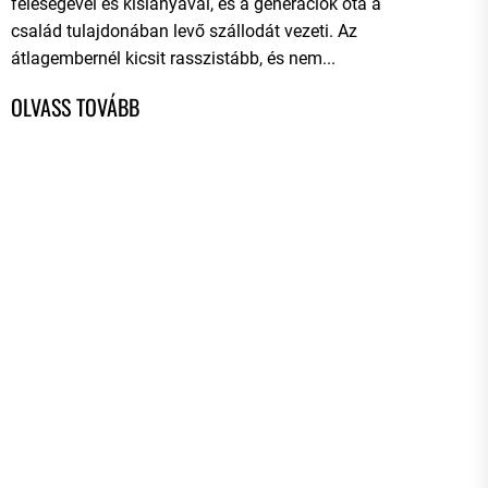
feleségével és kislányával, és a generációk óta a
család tulajdonában levő szállodát vezeti. Az
átlagembernél kicsit rasszistább, és nem...