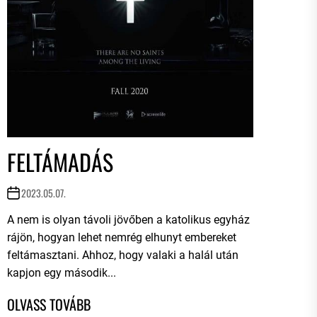
FELTÁMADÁS
2023.05.07.
A nem is olyan távoli jövőben a katolikus egyház
rájön, hogyan lehet nemrég elhunyt embereket
feltámasztani. Ahhoz, hogy valaki a halál után
kapjon egy második...