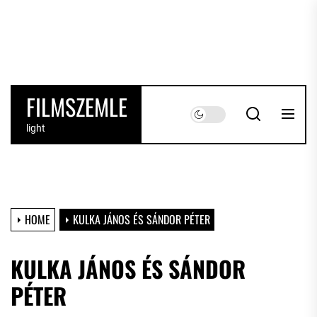
Skip
to
the
content
FILMSZEMLE
light
HOME
KULKA JÁNOS ÉS SÁNDOR PÉTER
KULKA JÁNOS ÉS SÁNDOR
PÉTER