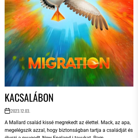
KACSALÁBON
2023.12.03.
A Mallard család kissé megrekedt az élettel. Mack, az apa,
megelégszik azzal, hogy biztonságban tartja a családját és
élvezi a nyugodt, New England-i tavukat. Pam,...