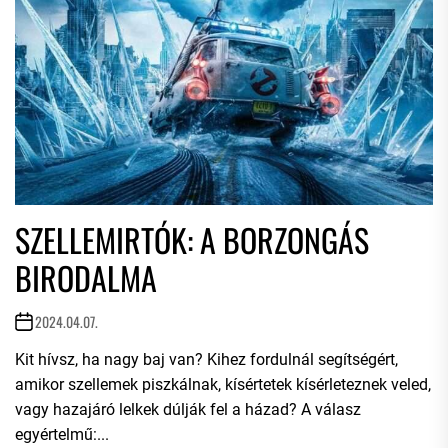
SZELLEMIRTÓK: A BORZONGÁS
BIRODALMA
2024.04.07.
Kit hívsz, ha nagy baj van? Kihez fordulnál segítségért,
amikor szellemek piszkálnak, kísértetek kísérleteznek veled,
vagy hazajáró lelkek dúlják fel a házad? A válasz
egyértelmű:...