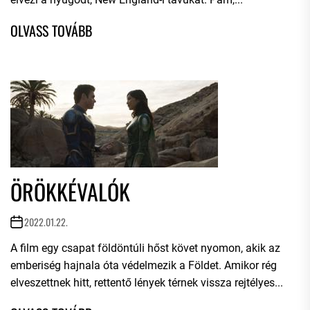
ÖRÖKKÉVALÓK
2022.01.22.
A film egy csapat földöntúli hőst követ nyomon, akik az
emberiség hajnala óta védelmezik a Földet. Amikor rég
elveszettnek hitt, rettentő lények térnek vissza rejtélyes...