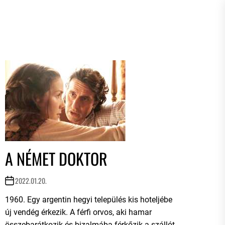
A NÉMET DOKTOR
2022.01.20.
1960. Egy argentin hegyi település kis hoteljébe
új vendég érkezik. A férfi orvos, aki hamar
összebarátkozik és bizalmába férkőzik a szállót