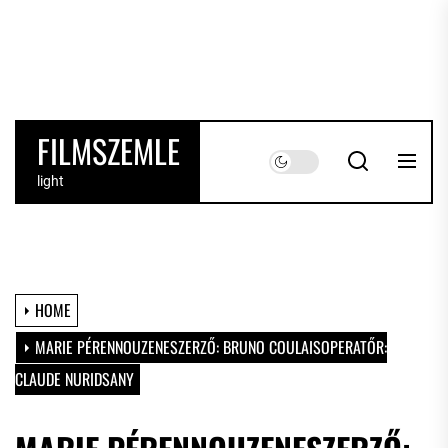
Skip
to
the
content
FILMSZEMLE
light
HOME
MARIE PÉRENNOUZENESZERZŐ: BRUNO COULAISOPERATŐR:
CLAUDE NURIDSANY