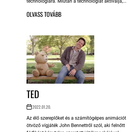
technológiára. Miután a technológiát aktiválja,...
TED
2022.01.20.
Az élő szereplőket és a számítógépes animációt
ötvöző vígjáték John Bennettről szól, aki felnőtt