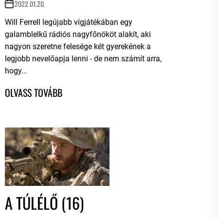
2022.01.20.
Will Ferrell legújabb vígjátékában egy
galamblelkű rádiós nagyfőnököt alakít, aki
nagyon szeretne felesége két gyerekének a
legjobb nevelőapja lenni - de nem számít arra,
hogy...
A TÚLÉLŐ (16)