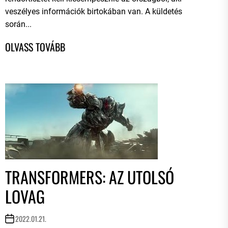
veszélyes információk birtokában van. A küldetés
során...
TRANSFORMERS: AZ UTOLSÓ
LOVAG
2022.01.21.