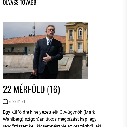
22 MÉRFÖLD (16)
2022.01.21.
Egy külföldre kihelyezett elit CIA-ügynök (Mark
Wahlberg) szigorúan titkos megbízást kap: egy
rendőrtisztet kell kicsempésznie az országból, aki