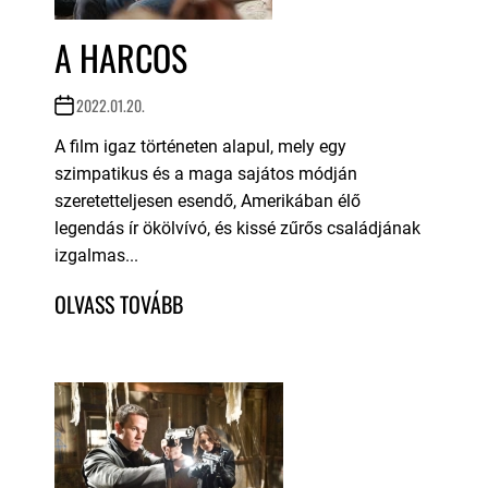
A HARCOS
2022.01.20.
A film igaz történeten alapul, mely egy
szimpatikus és a maga sajátos módján
szeretetteljesen esendő, Amerikában élő
legendás ír ökölvívó, és kissé zűrős családjának
izgalmas...