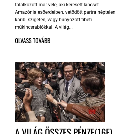
találkozott már vele, aki keresett kincset
Amazónia esőerdeiben, vetődött partra néptelen
karibi szigeten, vagy bunyózott tibeti
műkincsrablókkal. A világ...
A VILÁG ÖSSZES PÉNZE(16E)