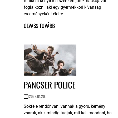
férfiként kénytelen szeretett játékmackójával
foglalkozni, aki egy gyermekkori kívánság
eredményeként életre...
PANCSER POLICE
2022.01.20.
Sokféle rendőr van: vannak a gyors, kemény
zsaruk, akik mindig tudják, mit kell mondani, ha