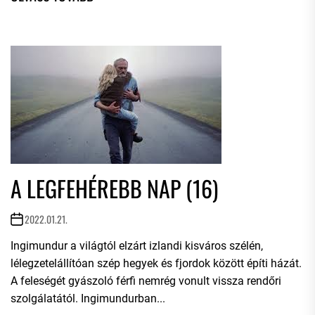
A LEGFEHÉREBB NAP (16)
2022.01.21.
Ingimundur a világtól elzárt izlandi kisváros szélén,
lélegzetelállítóan szép hegyek és fjordok között építi házát.
A feleségét gyászoló férfi nemrég vonult vissza rendőri
szolgálatától. Ingimundurban...