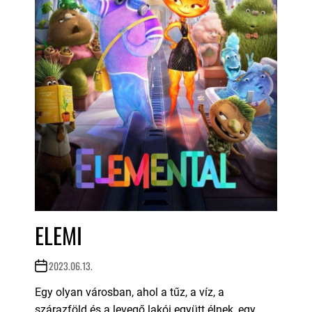
ELEMI
2023.06.13.
Egy olyan városban, ahol a tűz, a víz, a
szárazföld és a levegő lakói együtt élnek, egy