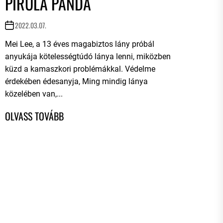
PIRULA PANDA
2022.03.07.
Mei Lee, a 13 éves magabiztos lány próbál
anyukája kötelességtúdó lánya lenni, miközben
küzd a kamaszkori problémákkal. Védelme
érdekében édesanyja, Ming mindig lánya
közelében van,...