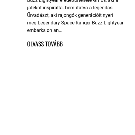
Buzz Lightyear eredettörténete -a hős, aki a
játékot inspirálta- bemutatva a legendás
Űrvadászt, aki rajongók generációit nyeri
meg.Legendary Space Ranger Buzz Lightyear
embarks on an...