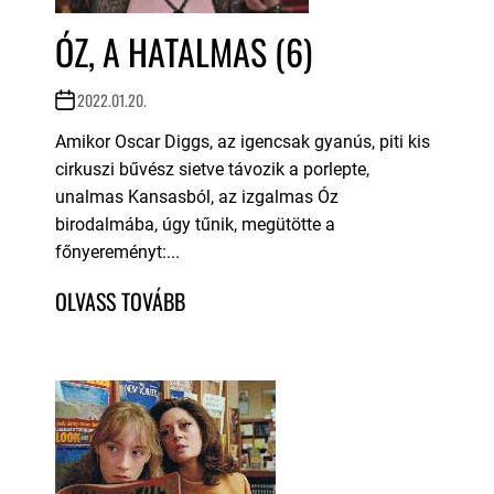
ÓZ, A HATALMAS (6)
2022.01.20.
Amikor Oscar Diggs, az igencsak gyanús, piti kis
cirkuszi bűvész sietve távozik a porlepte,
unalmas Kansasból, az izgalmas Óz
birodalmába, úgy tűnik, megütötte a
főnyereményt:...