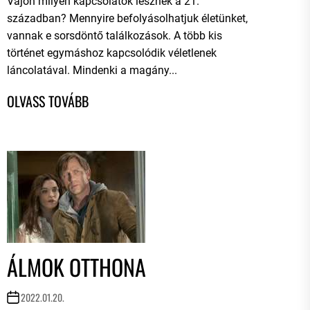
Vajon milyen kapcsolatok lesznek a 21.
században? Mennyire befolyásolhatjuk életünket,
vannak e sorsdöntő találkozások. A több kis
történet egymáshoz kapcsolódik véletlenek
láncolatával. Mindenki a magány...
ÁLMOK OTTHONA
2022.01.20.